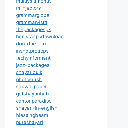
malaysiamenus
mlinjectors
grammarglobe
grammarvista
thepackagespk
honistaapkdownload
don-dae-bak
inshotproapps
techyinformant
jazz-packages
shayaribulk
photosrush
sabwallpaper
getshayarihub
cantonparadise
shayari-in-english
blessingbeam
pureshayari