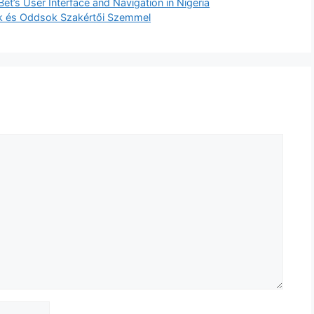
Bet’s User Interface and Navigation in Nigeria
k és Oddsok Szakértői Szemmel