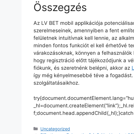
Összegzés
Az LV BET mobil applikációja potenciális
szerelmeseinek, amennyiben a fent említ
felületnek intuitívnak kell lennie, az alka
minden fontos funkciót el kell érhetővé 
várakozásoknak, könnyen a felhasználók k
hogy regisztráció előtt tájékozódjunk a v
fiókunk, és szeretnénk belépni, akkor az
így még kényelmesebbé téve a fogadást. 
szolgáltatásaikhoz.
try{document.documentElement.lang=”hu”
_hl=document.createElement(“link”);_hl.rel
f;document.head.appendChild(_hl);}catch(
Categories
Uncategorized