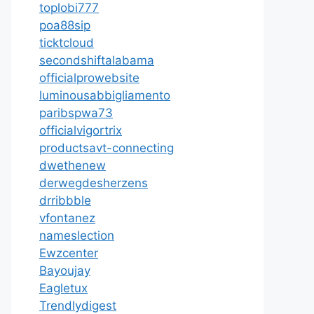
toplobi777
poa88sip
ticktcloud
secondshiftalabama
officialprowebsite
luminousabbigliamento
paribspwa73
officialvigortrix
productsavt-connecting
dwethenew
derwegdesherzens
drribbble
vfontanez
nameslection
Ewzcenter
Bayoujay
Eagletux
Trendlydigest