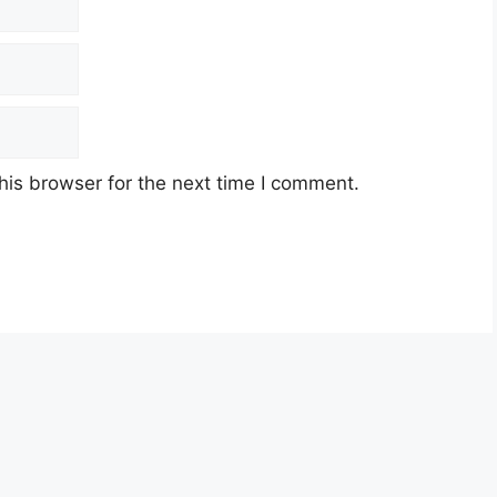
his browser for the next time I comment.