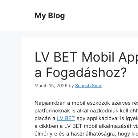
Skip
to
My Blog
content
LV BET Mobil App
a Fogadáshoz?
March 15, 2026
by
Sehrish Kiran
Napjainkban a mobil eszközök szerves rés
platformoknak is alkalmazkodniuk kell e
piacán a
LV BET
egy applikációval is igy
a cikkben a LV BET mobil alkalmazását vi
élményre és a használhatóságra, hogy kid