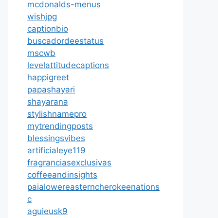
mcdonalds-menus
wishjpg
captionbio
buscadordeestatus
mscwb
levelattitudecaptions
happigreet
papashayari
shayarana
stylishnamepro
mytrendingposts
blessingsvibes
artificialeye119
fragranciasexclusivas
coffeeandinsights
paialowereasterncherokeenations
c
aguieusk9