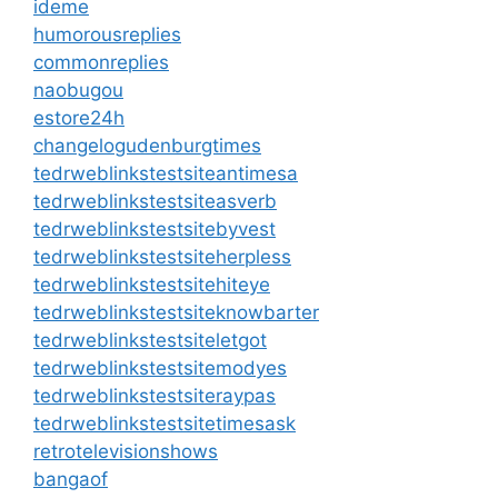
ideme
humorousreplies
commonreplies
naobugou
estore24h
changelogudenburgtimes
tedrweblinkstestsiteantimesa
tedrweblinkstestsiteasverb
tedrweblinkstestsitebyvest
tedrweblinkstestsiteherpless
tedrweblinkstestsitehiteye
tedrweblinkstestsiteknowbarter
tedrweblinkstestsiteletgot
tedrweblinkstestsitemodyes
tedrweblinkstestsiteraypas
tedrweblinkstestsitetimesask
retrotelevisionshows
bangaof