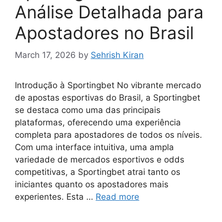
Análise Detalhada para
Apostadores no Brasil
March 17, 2026
by
Sehrish Kiran
Introdução à Sportingbet No vibrante mercado
de apostas esportivas do Brasil, a Sportingbet
se destaca como uma das principais
plataformas, oferecendo uma experiência
completa para apostadores de todos os níveis.
Com uma interface intuitiva, uma ampla
variedade de mercados esportivos e odds
competitivas, a Sportingbet atrai tanto os
iniciantes quanto os apostadores mais
experientes. Esta …
Read more