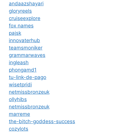
andaazshayari
gloryreels
cruiseexplore
fox names
pajsk
innovaterhub
teamsmoniker
grammarwaves
ingleash
phongamd1
tu-link-de-pago
wisetpridi
netmissbronzeuk
ollyhibs
netmissbronzeuk
marreme
the-bitch-goddess-success
cozylots