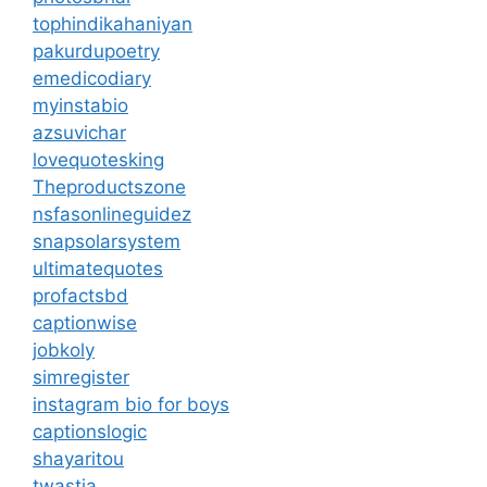
tophindikahaniyan
pakurdupoetry
emedicodiary
myinstabio
azsuvichar
lovequotesking
Theproductszone
nsfasonlineguidez
snapsolarsystem
ultimatequotes
profactsbd
captionwise
jobkoly
simregister
instagram bio for boys
captionslogic
shayaritou
twastia