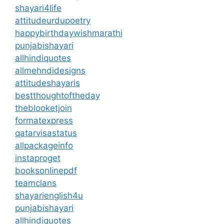
shayari4life
attitudeurdupoetry
happybirthdaywishmarathi
punjabishayari
allhindiquotes
allmehndidesigns
attitudeshayaris
bestthoughtoftheday
theblooketjoin
formatexpress
qatarvisastatus
allpackageinfo
instaproget
booksonlinepdf
teamclans
shayarienglish4u
punjabishayari
allhindiquotes