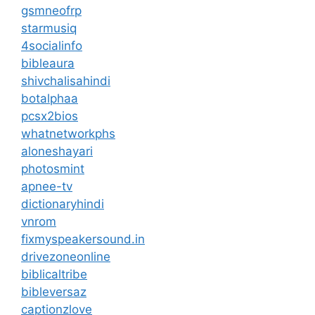
gsmneofrp
starmusiq
4socialinfo
bibleaura
shivchalisahindi
botalphaa
pcsx2bios
whatnetworkphs
aloneshayari
photosmint
apnee-tv
dictionaryhindi
vnrom
fixmyspeakersound.in
drivezoneonline
biblicaltribe
bibleversaz
captionzlove