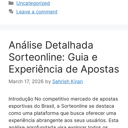
Categories
Uncategorized
Leave a comment
Análise Detalhada
Sorteonline: Guia e
Experiência de Apostas
March 17, 2026
by
Sehrish Kiran
Introdução No competitivo mercado de apostas
esportivas do Brasil, a Sorteonline se destaca
como uma plataforma que busca oferecer uma
experiência abrangente aos seus usuários. Esta
análise aprofundada visa explorar todos os