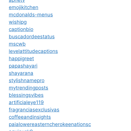
apnetv
emojikitchen
mcdonalds-menus
wishjpg
captionbio
buscadordeestatus
mscwb
levelattitudecaptions
happigreet
papashayari
shayarana
stylishnamepro
mytrendingposts
blessingsvibes
artificialeye119
fragranciasexclusivas
coffeeandinsights
paialowereasterncherokeenationsc