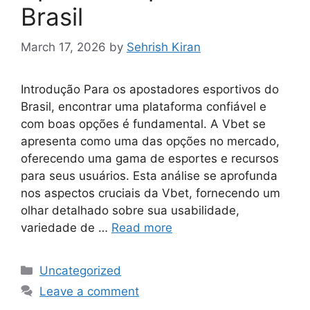
Brasil
March 17, 2026
by
Sehrish Kiran
Introdução Para os apostadores esportivos do
Brasil, encontrar uma plataforma confiável e
com boas opções é fundamental. A Vbet se
apresenta como uma das opções no mercado,
oferecendo uma gama de esportes e recursos
para seus usuários. Esta análise se aprofunda
nos aspectos cruciais da Vbet, fornecendo um
olhar detalhado sobre sua usabilidade,
variedade de …
Read more
Categories
Uncategorized
Leave a comment