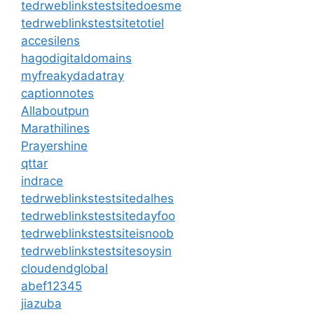
tedrweblinkstestsitedoesme
tedrweblinkstestsitetotiel
accesilens
hagodigitaldomains
myfreakydadatray
captionnotes
Allaboutpun
Marathilines
Prayershine
qttar
indrace
tedrweblinkstestsitedalhes
tedrweblinkstestsitedayfoo
tedrweblinkstestsiteisnoob
tedrweblinkstestsitesoysin
cloudendglobal
abef12345
jiazuba