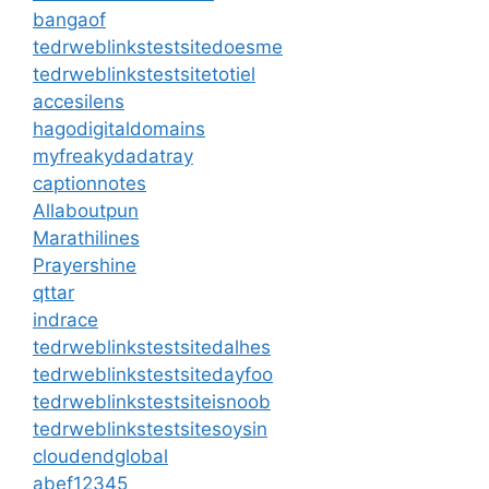
bangaof
tedrweblinkstestsitedoesme
tedrweblinkstestsitetotiel
accesilens
hagodigitaldomains
myfreakydadatray
captionnotes
Allaboutpun
Marathilines
Prayershine
qttar
indrace
tedrweblinkstestsitedalhes
tedrweblinkstestsitedayfoo
tedrweblinkstestsiteisnoob
tedrweblinkstestsitesoysin
cloudendglobal
abef12345