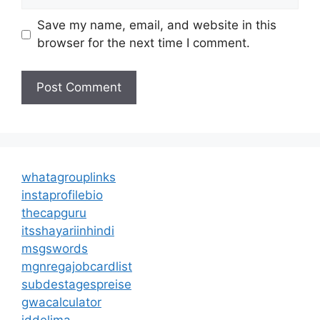
Save my name, email, and website in this
browser for the next time I comment.
whatagrouplinks
instaprofilebio
thecapguru
itsshayariinhindi
msgswords
mgnregajobcardlist
subdestagespreise
gwacalculator
iddelima