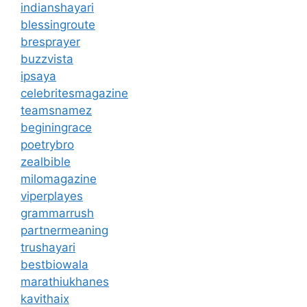
indianshayari
blessingroute
bresprayer
buzzvista
ipsaya
celebritesmagazine
teamsnamez
beginingrace
poetrybro
zealbible
milomagazine
viperplayes
grammarrush
partnermeaning
trushayari
bestbiowala
marathiukhanes
kavithaix