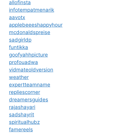
allofinsta
infotempatmenarik
aavotx
applebeeeshappyhour
mcdonaldspreise
sadgirldp
funtikka
goofyahhpicture
profouadwa
vidmateoldversion
weather
expertteamname
repliescorner
dreamersguides
rajashayari
sadshayrit
spiritualhubz
famereels