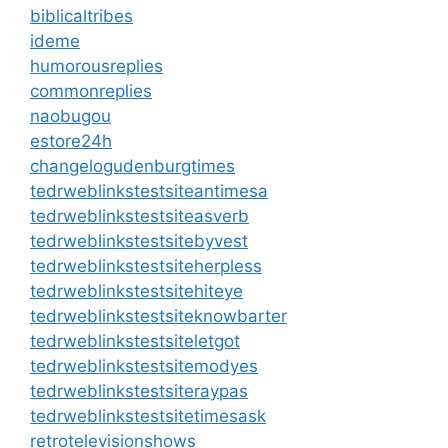
biblicaltribes
ideme
humorousreplies
commonreplies
naobugou
estore24h
changelogudenburgtimes
tedrweblinkstestsiteantimesa
tedrweblinkstestsiteasverb
tedrweblinkstestsitebyvest
tedrweblinkstestsiteherpless
tedrweblinkstestsitehiteye
tedrweblinkstestsiteknowbarter
tedrweblinkstestsiteletgot
tedrweblinkstestsitemodyes
tedrweblinkstestsiteraypas
tedrweblinkstestsitetimesask
retrotelevisionshows