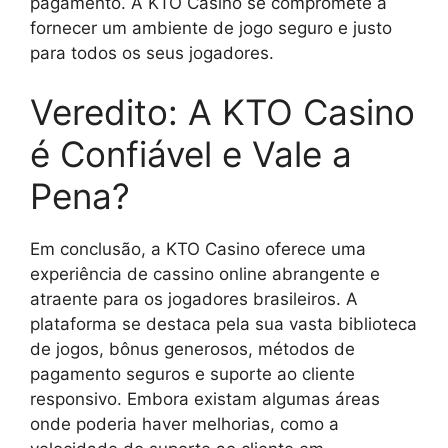
pagamento. A KTO Casino se compromete a
fornecer um ambiente de jogo seguro e justo
para todos os seus jogadores.
Veredito: A KTO Casino
é Confiável e Vale a
Pena?
Em conclusão, a KTO Casino oferece uma
experiência de cassino online abrangente e
atraente para os jogadores brasileiros. A
plataforma se destaca pela sua vasta biblioteca
de jogos, bônus generosos, métodos de
pagamento seguros e suporte ao cliente
responsivo. Embora existam algumas áreas
onde poderia haver melhorias, como a