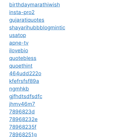
birthdaymarathiwish
insta-pro2
gujaratiquotes
shayarihubb
blogmintic
usatop
apne-tv
ilovebio
quotebless
quoethint
464udd222o
kfefrsfsf89a
ngmhkb
gjfhdtsdfsdfc
jhmv46m7
7896823d
78968232e
78968235f
78968251g