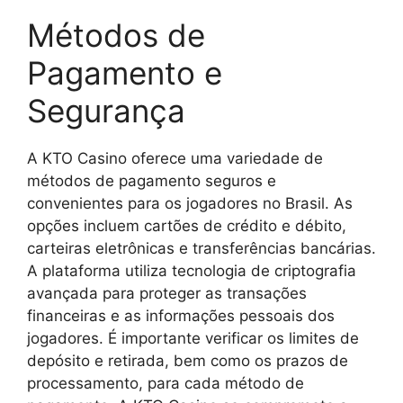
Métodos de
Pagamento e
Segurança
A KTO Casino oferece uma variedade de
métodos de pagamento seguros e
convenientes para os jogadores no Brasil. As
opções incluem cartões de crédito e débito,
carteiras eletrônicas e transferências bancárias.
A plataforma utiliza tecnologia de criptografia
avançada para proteger as transações
financeiras e as informações pessoais dos
jogadores. É importante verificar os limites de
depósito e retirada, bem como os prazos de
processamento, para cada método de