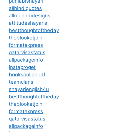
punjabishayari
allhindiquotes
allmehndidesigns
attitudeshayaris
bestthoughtoftheday
theblooketjoin
formatexpress
qatarvisastatus
allpackageinfo
instaproget
booksonlinepdf
teamclans
shayarienglish4u
bestthoughtoftheday
theblooketjoin
formatexpress
qatarvisastatus
allpackageinfo