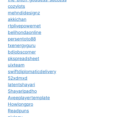
cozylots
mehndidesignz
akkichan
rtplivepowernet
belihondaonline
persentoto88
txenergyguru
bdjobscorner
pkspreadsheet
uixteam
swiftdiplomaticdelivery
52xdmxd
latentshayari
Shayaripadho
Aveeplayertemplate
Howlongpro
Readpuns