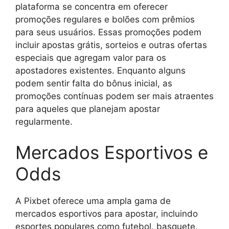
plataforma se concentra em oferecer
promoções regulares e bolões com prêmios
para seus usuários. Essas promoções podem
incluir apostas grátis, sorteios e outras ofertas
especiais que agregam valor para os
apostadores existentes. Enquanto alguns
podem sentir falta do bônus inicial, as
promoções contínuas podem ser mais atraentes
para aqueles que planejam apostar
regularmente.
Mercados Esportivos e
Odds
A Pixbet oferece uma ampla gama de
mercados esportivos para apostar, incluindo
esportes populares como futebol, basquete,