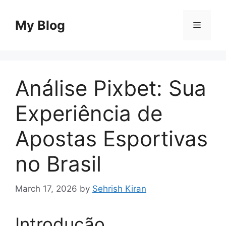
Skip
to
My Blog
Menu
content
Análise Pixbet: Sua
Experiência de
Apostas Esportivas
no Brasil
March 17, 2026
by
Sehrish Kiran
Introdução