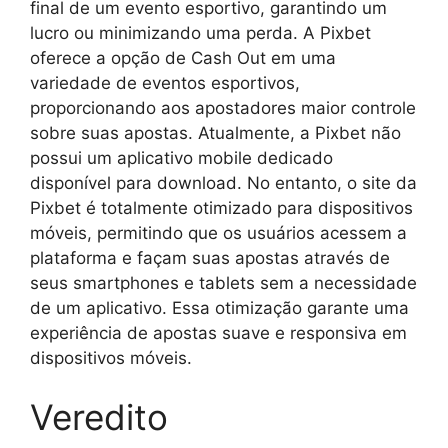
final de um evento esportivo, garantindo um
lucro ou minimizando uma perda. A Pixbet
oferece a opção de Cash Out em uma
variedade de eventos esportivos,
proporcionando aos apostadores maior controle
sobre suas apostas. Atualmente, a Pixbet não
possui um aplicativo mobile dedicado
disponível para download. No entanto, o site da
Pixbet é totalmente otimizado para dispositivos
móveis, permitindo que os usuários acessem a
plataforma e façam suas apostas através de
seus smartphones e tablets sem a necessidade
de um aplicativo. Essa otimização garante uma
experiência de apostas suave e responsiva em
dispositivos móveis.
Veredito