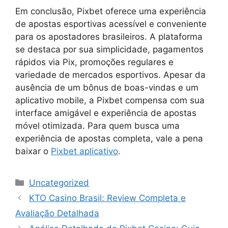
Em conclusão, Pixbet oferece uma experiência
de apostas esportivas acessível e conveniente
para os apostadores brasileiros. A plataforma
se destaca por sua simplicidade, pagamentos
rápidos via Pix, promoções regulares e
variedade de mercados esportivos. Apesar da
ausência de um bônus de boas-vindas e um
aplicativo mobile, a Pixbet compensa com sua
interface amigável e experiência de apostas
móvel otimizada. Para quem busca uma
experiência de apostas completa, vale a pena
baixar o
Pixbet aplicativo
.
Categories
Uncategorized
KTO Casino Brasil: Review Completa e
Avaliação Detalhada