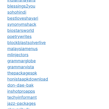
blessings2you
sohohindi
bestloveshayari
synonymshack
biostarsworld
poetrywrites
blockblastsolverlive
malaysiamenus
mlinjectors
grammarglobe
grammarvista
thepackagespk
honistaapkdownload
don-dae-bak
inshotproapps
techyinformant
jazz-packages