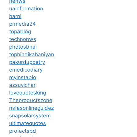
nenws
uainformation
harni
prmedia24
topablog
technonws
photosbhai
tophindikahaniyan
pakurdupoetry
emedicodiary
myinstabio
azsuvichar
lovequotesking
Theproductszone
nsfasonlineguidez
snapsolarsystem
ultimatequotes
profactsbd