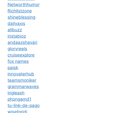
Networthhumor
Richlistzone
shineblessing
dailyaxis
allbuzz
instabioz
andaazshayari
gloryreels
cruiseexplore
fox names
pajsk
innovaterhub
teamsmoniker
grammarwaves
ingleash
phongamd1
tu-link-de-pago
wisetpridi