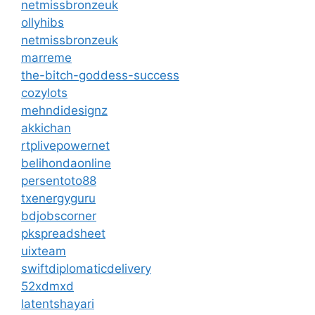
netmissbronzeuk
ollyhibs
netmissbronzeuk
marreme
the-bitch-goddess-success
cozylots
mehndidesignz
akkichan
rtplivepowernet
belihondaonline
persentoto88
txenergyguru
bdjobscorner
pkspreadsheet
uixteam
swiftdiplomaticdelivery
52xdmxd
latentshayari