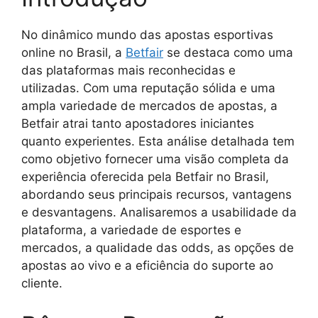
No dinâmico mundo das apostas esportivas
online no Brasil, a
Betfair
se destaca como uma
das plataformas mais reconhecidas e
utilizadas. Com uma reputação sólida e uma
ampla variedade de mercados de apostas, a
Betfair atrai tanto apostadores iniciantes
quanto experientes. Esta análise detalhada tem
como objetivo fornecer uma visão completa da
experiência oferecida pela Betfair no Brasil,
abordando seus principais recursos, vantagens
e desvantagens. Analisaremos a usabilidade da
plataforma, a variedade de esportes e
mercados, a qualidade das odds, as opções de
apostas ao vivo e a eficiência do suporte ao
cliente.