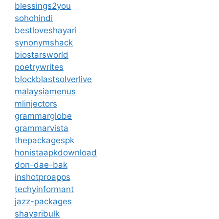
blessings2you
sohohindi
bestloveshayari
synonymshack
biostarsworld
poetrywrites
blockblastsolverlive
malaysiamenus
mlinjectors
grammarglobe
grammarvista
thepackagespk
honistaapkdownload
don-dae-bak
inshotproapps
techyinformant
jazz-packages
shayaribulk