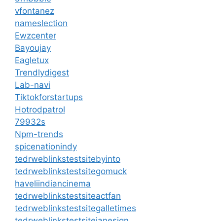
vfontanez
nameslection
Ewzcenter
Bayoujay
Eagletux
Trendlydigest
Lab-navi
Tiktokforstartups
Hotrodpatrol
79932s
Npm-trends
spicenationindy
tedrweblinkstestsitebyinto
tedrweblinkstestsitegomuck
haveliindiancinema
tedrweblinkstestsiteactfan
tedrweblinkstestsitegalletimes
tedrweblinkstestsitejanesign