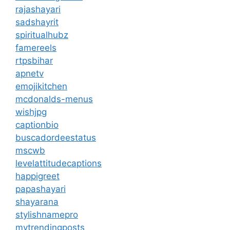
rajashayari
sadshayrit
spiritualhubz
famereels
rtpsbihar
apnetv
emojikitchen
mcdonalds-menus
wishjpg
captionbio
buscadordeestatus
mscwb
levelattitudecaptions
happigreet
papashayari
shayarana
stylishnamepro
mytrendingposts