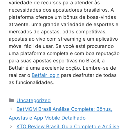
variedade de recursos para atender às
necessidades dos apostadores brasileiros. A
plataforma oferece um bônus de boas-vindas
atraente, uma grande variedade de esportes e
mercados de apostas, odds competitivas,
apostas ao vivo com streaming e um aplicativo
móvel fácil de usar. Se você está procurando
uma plataforma completa e com boa reputação
para suas apostas esportivas no Brasil, a
Betfair é uma excelente opção. Lembre-se de
realizar o
Betfair login
para desfrutar de todas
as funcionalidades.
Categories
Uncategorized
BetMGM Brasil Análise Completa: Bônus,
Apostas e App Mobile Detalhado
KTO Review Brasil: Guia Completo e Análise