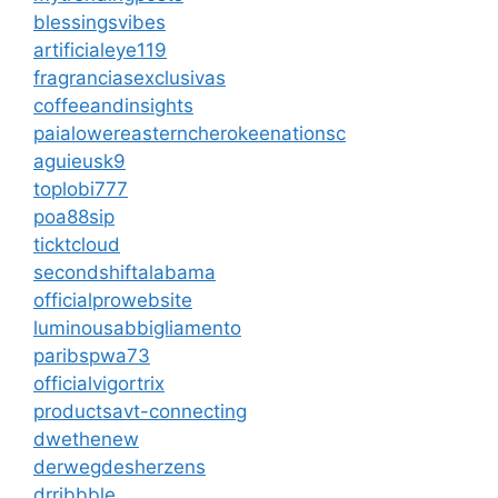
blessingsvibes
artificialeye119
fragranciasexclusivas
coffeeandinsights
paialowereasterncherokeenationsc
aguieusk9
toplobi777
poa88sip
ticktcloud
secondshiftalabama
officialprowebsite
luminousabbigliamento
paribspwa73
officialvigortrix
productsavt-connecting
dwethenew
derwegdesherzens
drribbble