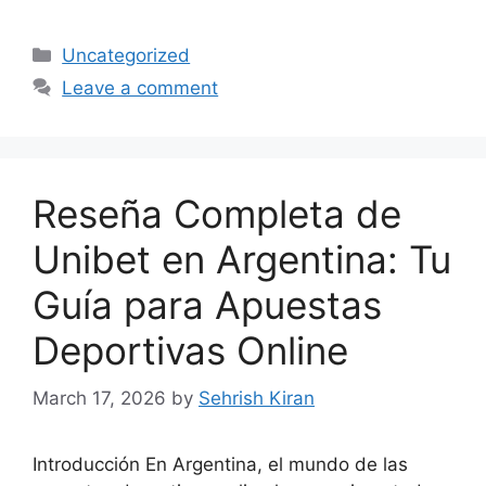
Categories
Uncategorized
Leave a comment
Reseña Completa de
Unibet en Argentina: Tu
Guía para Apuestas
Deportivas Online
March 17, 2026
by
Sehrish Kiran
Introducción En Argentina, el mundo de las