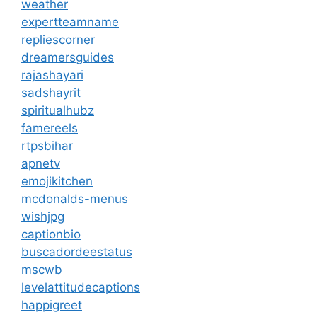
weather
expertteamname
repliescorner
dreamersguides
rajashayari
sadshayrit
spiritualhubz
famereels
rtpsbihar
apnetv
emojikitchen
mcdonalds-menus
wishjpg
captionbio
buscadordeestatus
mscwb
levelattitudecaptions
happigreet