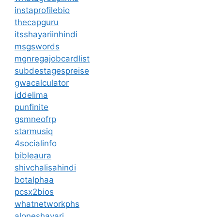
instaprofilebio
thecapguru
itsshayariinhindi
msgswords
mgnregajobcardlist
subdestagespreise
gwacalculator
iddelima
punfinite
gsmneofrp
starmusiq
4socialinfo
bibleaura
shivchalisahindi
botalphaa
pcsx2bios
whatnetworkphs
aloneshayari