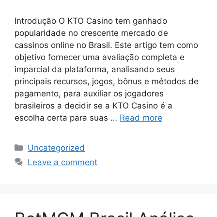
Introdução O KTO Casino tem ganhado
popularidade no crescente mercado de
cassinos online no Brasil. Este artigo tem como
objetivo fornecer uma avaliação completa e
imparcial da plataforma, analisando seus
principais recursos, jogos, bônus e métodos de
pagamento, para auxiliar os jogadores
brasileiros a decidir se a KTO Casino é a
escolha certa para suas …
Read more
Categories
Uncategorized
Leave a comment