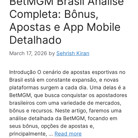
BetMGM Brasil Análise
Completa: Bônus,
Apostas e App Mobile
Detalhado
March 17, 2026
by
Sehrish Kiran
Introdução O cenário de apostas esportivas no
Brasil está em constante expansão, e novas
plataformas surgem a cada dia. Uma delas é a
BetMGM, que busca conquistar os apostadores
brasileiros com uma variedade de mercados,
bônus e recursos. Neste artigo, faremos uma
análise detalhada da BetMGM, focando em
seus bônus, opções de apostas e,
principalmente, …
Read more