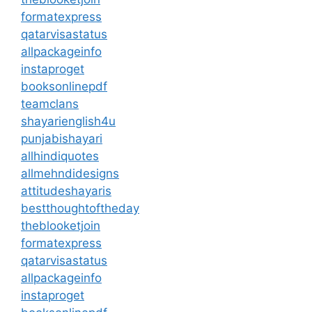
formatexpress
qatarvisastatus
allpackageinfo
instaproget
booksonlinepdf
teamclans
shayarienglish4u
punjabishayari
allhindiquotes
allmehndidesigns
attitudeshayaris
bestthoughtoftheday
theblooketjoin
formatexpress
qatarvisastatus
allpackageinfo
instaproget