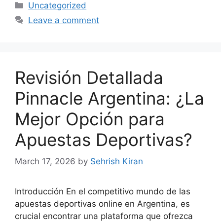
Categories
Uncategorized
Leave a comment
Revisión Detallada
Pinnacle Argentina: ¿La
Mejor Opción para
Apuestas Deportivas?
March 17, 2026
by
Sehrish Kiran
Introducción En el competitivo mundo de las
apuestas deportivas online en Argentina, es
crucial encontrar una plataforma que ofrezca