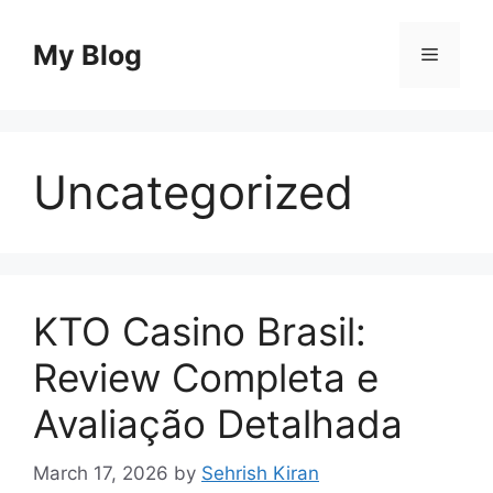
Skip
to
My Blog
Menu
content
Uncategorized
KTO Casino Brasil:
Review Completa e
Avaliação Detalhada
March 17, 2026
by
Sehrish Kiran