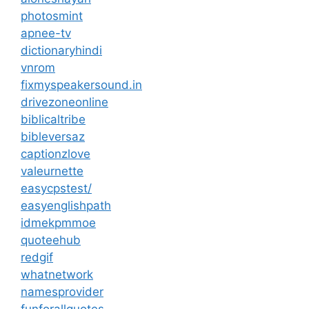
photosmint
apnee-tv
dictionaryhindi
vnrom
fixmyspeakersound.in
drivezoneonline
biblicaltribe
bibleversaz
captionzlove
valeurnette
easycpstest/
easyenglishpath
idmekpmmoe
quoteehub
redgif
whatnetwork
namesprovider