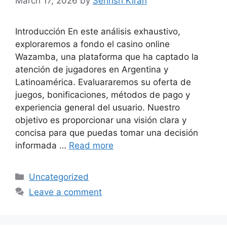
March 17, 2026
by
Sehrish Kiran
Introducción En este análisis exhaustivo,
exploraremos a fondo el casino online
Wazamba, una plataforma que ha captado la
atención de jugadores en Argentina y
Latinoamérica. Evaluararemos su oferta de
juegos, bonificaciones, métodos de pago y
experiencia general del usuario. Nuestro
objetivo es proporcionar una visión clara y
concisa para que puedas tomar una decisión
informada …
Read more
Categories
Uncategorized
Leave a comment