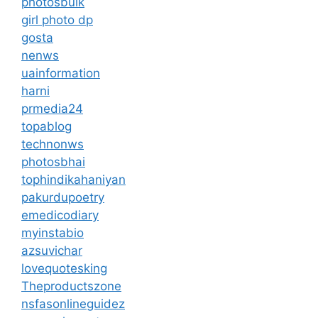
photosbulk
girl photo dp
gosta
nenws
uainformation
harni
prmedia24
topablog
technonws
photosbhai
tophindikahaniyan
pakurdupoetry
emedicodiary
myinstabio
azsuvichar
lovequotesking
Theproductszone
nsfasonlineguidez