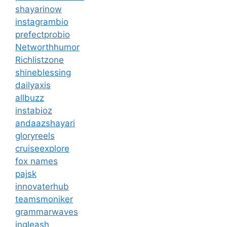
shayarinow
instagrambio
prefectprobio
Networthhumor
Richlistzone
shineblessing
dailyaxis
allbuzz
instabioz
andaazshayari
gloryreels
cruiseexplore
fox names
pajsk
innovaterhub
teamsmoniker
grammarwaves
ingleash