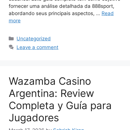
fornecer uma análise detalhada da 888sport,
abordando seus principais aspectos, …
Read
more
Categories
Uncategorized
Leave a comment
Wazamba Casino
Argentina: Review
Completa y Guía para
Jugadores